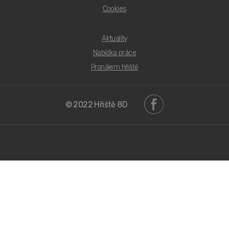
Cookies
Aktuality
PDF Bezúdržbové
Nabídka práce
PDF Přírodní
Pronájem hřiště
PDF Sport
© 2022 Hřiště 8D