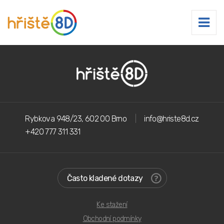
Rybkova 948/23, 602 00 Brno
info@hriste8d.cz
+420 777 311 331
Často kladené dotazy
Ke stažení
Obchodní podmínky