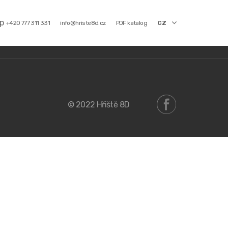
p
+420 777 311 331
info@hriste8d.cz
PDF katalog
CZ
Často kladené dotazy
© 2022 Hřiště 8D