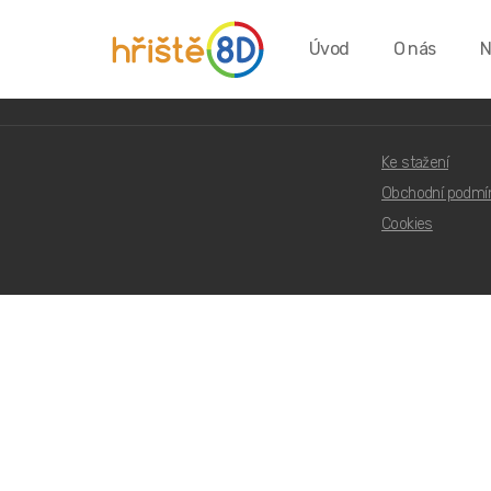
Úvod
O nás
N
Rybkova 948/23, 602 0
Ke stažení
Obchodní podmí
Cookies