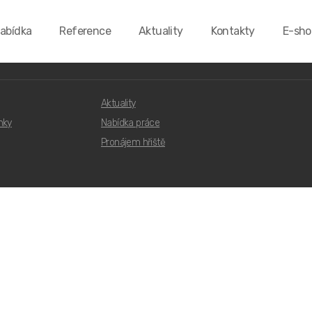
abídka
Reference
Aktuality
Kontakty
E-sho
0 Brno
info@hriste8d.cz
+420 777 311 331
Aktuality
nky
Nabídka práce
Pronájem hřiště